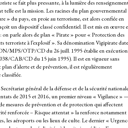
iste se fait plus pressante, à la lumière des renseignemen
ont telle est la mission. Les racines du plan gouvernemental
ure » du pays, en proie au terrorisme, est alors confiée en
çoit un dispositif classé confidentiel. Il est mis en œuvre 
 on parle alors de plan « Pirate » pour « Protection des
ats terroriste à l’explosif ». Sa dénomination Vigipirate date
SGDN/MPS/OTP/CD du 26 juill. 1995 établie en exécution
 5038/CAB/CD du 15 juin 1995). Il est en vigueur sans
an d’alerte et de prévention, il est régulièrement
classifiée.
 Secrétariat général de la défense et de la sécurité national
ntats de 2015 et 2016, un premier niveau « Vigilance » 
mesures de prévention et de protection qui affectent
urité renforcée – Risque attentat » la renforce notamment
ares, les aéroports ou les lieux de culte. Le dernier « Urgenc