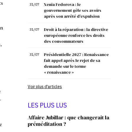
ts
Xenia Fedorova : le
31/07
gouvernement gèle ses avoirs
après son arrêté d’expulsion
en
Droit à la réparation : la directive
31/07
européenne renforce les droits
des consommateurs
,
Présidentielle 2027 : Renaissance
31/07
fait appel après le rejet de sa
demande sur le terme
« renaissance »
Voir plus d'articles
e
—
LES PLUS LUS
Affaire Jubillar : que changerait la
e
préméditation ?