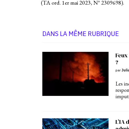
(TA ord. 1er mai 2023, N° 2309698).
DANS LA MÊME RUBRIQUE
Feux 
?
par
Juli
Les in
respon
imput
L’IA 
admin