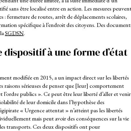
 pendant une durée limitée, à la suite immédiate d’un
tifié sans être localisé entre en action. Les mesures peuven
es : fermeture de routes, arrêt de déplacements scolaires,
rmation spécifique à l’endroit des citoyens. Des document
 la
SGDSN
.
dispositif à une forme d’état
ement modifiée en 2015, a un impact direct sur les libertés
 des raisons sérieuses de penser que [leur] comportement
l’ordre publics ». Ce peut être leur liberté d’aller et venir
iolabilité de leur domicile dans l’hypothèse des
igipirate « Urgence attentat » n’atteint pas les libertés
ndividuellement mais peut avoir des conséquences sur la vie
s transports. Ces deux dispositifs ont pour