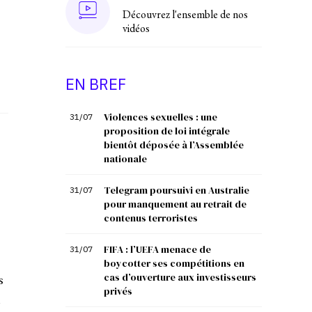
Découvrez l'ensemble de nos
vidéos
EN BREF
Violences sexuelles : une
31/07
proposition de loi intégrale
bientôt déposée à l’Assemblée
nationale
Telegram poursuivi en Australie
31/07
pour manquement au retrait de
contenus terroristes
FIFA : l’UEFA menace de
31/07
boycotter ses compétitions en
s
cas d’ouverture aux investisseurs
privés
n