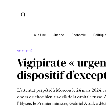
Aller
au
contenu
À la Une
Justice
Économie
Politiqu
SOCIÉTÉ
Vigipirate « urgen
dispositif d’excep
L’attentat perpétré à Moscou le 24 mars 2024, r
ondes de choc bien au-delà de la capitale russe. 
l’Élysée, le Premier ministre, Gabriel Attal, a dé