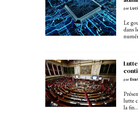
par
Luci
Le gou
dans l
numéri
Lutte
conti
par
Eva
Présen
lutte 
la fin…