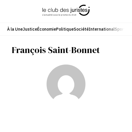
Aller
au
contenu
À la Une
Justice
Économie
Politique
Société
International
Sport
Cul
François Saint-Bonnet