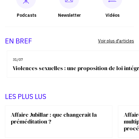
Podcasts
Newsletter
Vidéos
EN BREF
Voir plus d'articles
31/07
Violences sexuelles : une proposition de loi inté
LES PLUS LUS
Affaire Jubillar : que changerait la
Affair
préméditation ?
multip
procé