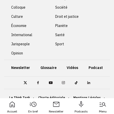
Colloque
Société
Culture
Droit et justice
Économie
Planète
International
Santé
Jurispeople
Sport
Opinion
Newsletter
Glossaire
Vidéos
Podcast
Le Think Tank
Charte éditoriale
Mentions Légales
Politique de confidentialité
Cookies
Accueil
En bref
Newsletter
Podcasts
Menu
Accessibilité : non conforme
Plan du site