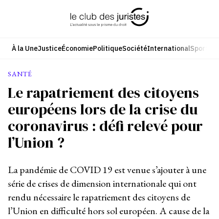
Aller
au
contenu
À la Une
Justice
Économie
Politique
Société
International
Sport
Cul
SANTÉ
Le rapatriement des citoyens
européens lors de la crise du
coronavirus : défi relevé pour
l’Union ?
La pandémie de COVID 19 est venue s’ajouter à une
série de crises de dimension internationale qui ont
rendu nécessaire le rapatriement des citoyens de
l’Union en difficulté hors sol européen. A cause de la