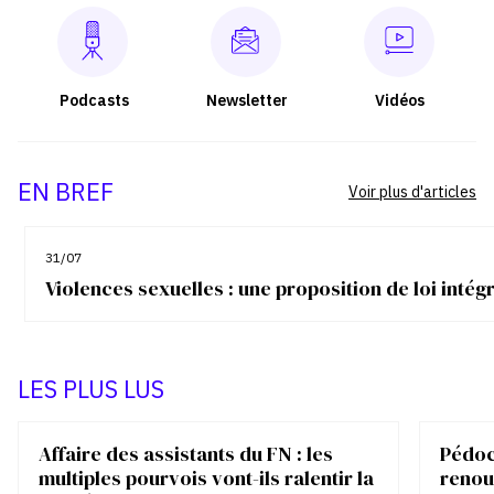
Podcasts
Newsletter
Vidéos
EN BREF
Voir plus d'articles
31/07
Violences sexuelles : une proposition de loi inté
LES PLUS LUS
Affaire des assistants du FN : les
Pédocr
multiples pourvois vont-ils ralentir la
renou