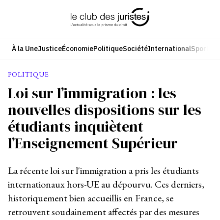
Aller
au
contenu
À la Une
Justice
Économie
Politique
Société
International
Sport
Cul
POLITIQUE
Loi sur l’immigration : les
nouvelles dispositions sur les
étudiants inquiètent
l’Enseignement Supérieur
La récente loi sur l'immigration a pris les étudiants
internationaux hors-UE au dépourvu. Ces derniers,
historiquement bien accueillis en France, se
retrouvent soudainement affectés par des mesures