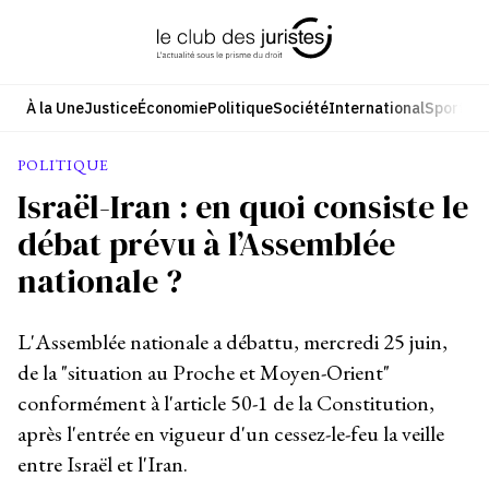
Aller
au
contenu
À la Une
Justice
Économie
Politique
Société
International
Sport
Cul
POLITIQUE
Israël-Iran : en quoi consiste le
débat prévu à l’Assemblée
nationale ?
L'Assemblée nationale a débattu, mercredi 25 juin,
de la "situation au Proche et Moyen-Orient"
conformément à l'article 50-1 de la Constitution,
après l'entrée en vigueur d'un cessez-le-feu la veille
entre Israël et l'Iran.