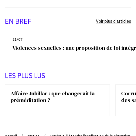
EN BREF
Voir plus d'articles
31/07
Violences sexuelles : une proposition de loi inté
LES PLUS LUS
Affaire Jubillar : que changerait la
Corrup
préméditation ?
des s