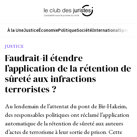
Aller
au
contenu
À la Une
Justice
Économie
Politique
Société
International
Sport
Cul
JUSTICE
Faudrait-il étendre
l’application de la rétention de
sûreté aux infractions
terroristes ?
Au lendemain de l’attentat du pont de Bir-Hakeim,
des responsables politiques ont réclamé l’application
automatique de la rétention de sûreté aux auteurs
d’actes de terrorisme à leur sortie de prison. Cette