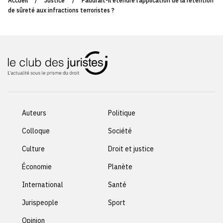
Accueil
/
Justice
/
Faudrait-il étendre l’application de la rétention
de sûreté aux infractions terroristes ?
Auteurs
Politique
Colloque
Société
Culture
Droit et justice
Économie
Planète
International
Santé
Jurispeople
Sport
Opinion