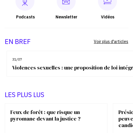
Podcasts
Newsletter
Vidéos
EN BREF
Voir plus d'articles
31/07
Violences sexuelles : une proposition de loi inté
LES PLUS LUS
Feux de forêt : que risque un
Présid
pyromane devant la justice ?
peuve
candi