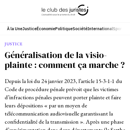
Aller
au
contenu
À la Une
Justice
Économie
Politique
Société
International
Sport
Cul
JUSTICE
Généralisation de la visio-
plainte : comment ça marche ?
Depuis la loi du 24 janvier 2023, l’article 15-3-1-1 du
Code de procédure pénale prévoit que les victimes
d’infractions pénales peuvent porter plainte et faire
leurs dépositions « par un moyen de
télécommunication audiovisuelle garantissant la
confidentialité de la transmission ». Après une phase
d’expérimentation dans deux départements (la Sarthe