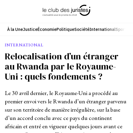
Aller
au
contenu
À la Une
Justice
Économie
Politique
Société
International
Sport
Cul
INTERNATIONAL
Relocalisation d’un étranger
au Rwanda par le Royaume-
Uni : quels fondements ?
Le 30 avril dernier, le Royaume-Uni a procédé au
premier envoi vers le Rwanda d’un étranger parvenu
sur son territoire de manière irrégulière, sur la base
d’un accord conclu avec ce pays du continent
africain et entré en vigueur quelques jours avant ce