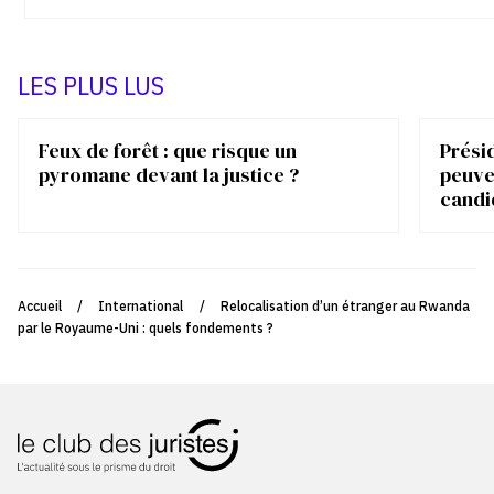
LES PLUS LUS
Feux de forêt : que risque un
Présid
pyromane devant la justice ?
peuve
candi
Accueil
/
International
/
Relocalisation d’un étranger au Rwanda
par le Royaume-Uni : quels fondements ?