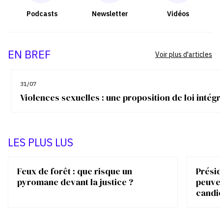
Podcasts
Newsletter
Vidéos
EN BREF
Voir plus d'articles
31/07
Violences sexuelles : une proposition de loi inté
LES PLUS LUS
Feux de forêt : que risque un
Présid
pyromane devant la justice ?
peuve
candi