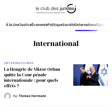
Aller
au
contenu
À la Une
Justice
Économie
Politique
Société
International
Sport
Cul
International
INTERNATIONAL
La Hongrie de Viktor Orban
quitte la Cour pénale
internationale : pour quels
effets ?
Par
Thomas Herrmann