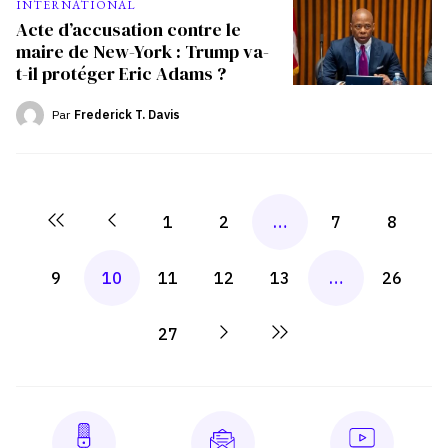
INTERNATIONAL
Acte d’accusation contre le
maire de New-York : Trump va-
t-il protéger Eric Adams ?
Par
Frederick T. Davis
1
2
…
7
8
9
10
11
12
13
…
26
27