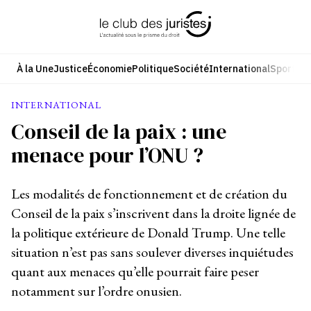
Aller
au
contenu
À la Une
Justice
Économie
Politique
Société
International
Sport
Cul
INTERNATIONAL
Conseil de la paix : une
menace pour l’ONU ?
Les modalités de fonctionnement et de création du
Conseil de la paix s’inscrivent dans la droite lignée de
la politique extérieure de Donald Trump. Une telle
situation n’est pas sans soulever diverses inquiétudes
quant aux menaces qu’elle pourrait faire peser
notamment sur l’ordre onusien.