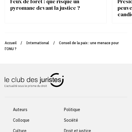
Feux de forêt : que risque un
Présid
pyromane devant la justice ?
peuve
candi
Accueil
/
International
/
Conseil de la paix : une menace pour
l’ONU ?
Auteurs
Politique
Colloque
Société
Culture
Droit et justice