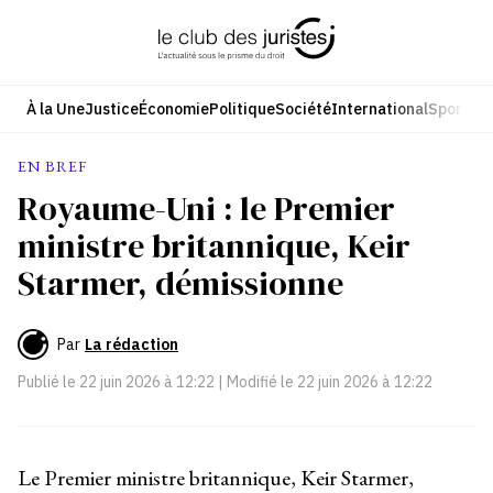
Aller
au
contenu
À la Une
Justice
Économie
Politique
Société
International
Sport
Cul
EN BREF
Royaume-Uni : le Premier
ministre britannique, Keir
Starmer, démissionne
Par
La rédaction
Publié le
22 juin 2026 à 12:22
| Modifié le
22 juin 2026 à 12:22
Le Premier ministre britannique, Keir Starmer,