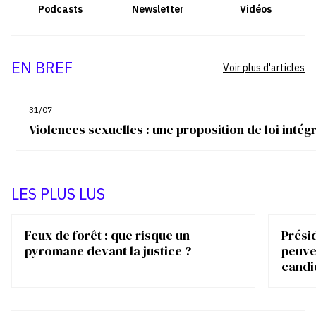
Podcasts
Newsletter
Vidéos
EN BREF
Voir plus d'articles
31/07
Violences sexuelles : une proposition de loi inté
LES PLUS LUS
Feux de forêt : que risque un
Présid
pyromane devant la justice ?
peuve
candi