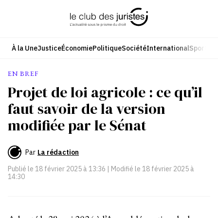
Aller
au
contenu
À la Une
Justice
Économie
Politique
Société
International
Sport
Cul
EN BREF
Projet de loi agricole : ce qu’il
faut savoir de la version
modifiée par le Sénat
Par
La rédaction
Publié le
18 février 2025 à 13:36
| Modifié le
18 février 2025 à
14:30