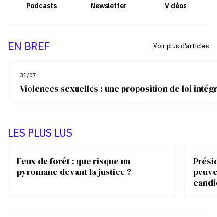
Podcasts
Newsletter
Vidéos
EN BREF
Voir plus d'articles
31/07
Violences sexuelles : une proposition de loi inté
LES PLUS LUS
Feux de forêt : que risque un
Présid
pyromane devant la justice ?
peuve
candi