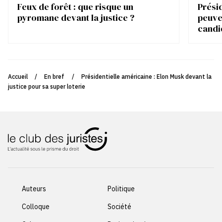
Feux de forêt : que risque un
Présid
pyromane devant la justice ?
peuve
candi
Accueil
/
En bref
/
Présidentielle américaine : Elon Musk devant la
justice pour sa super loterie
Auteurs
Politique
Colloque
Société