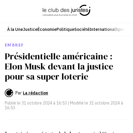
Aller
au
contenu
À la Une
Justice
Économie
Politique
Société
International
Sport
Cul
EN BREF
Présidentielle américaine :
Elon Musk devant la justice
pour sa super loterie
Par
La rédaction
Publié le
31 octobre 2024 à 16:53
| Modifié le
31 octobre 2024 à
16:53