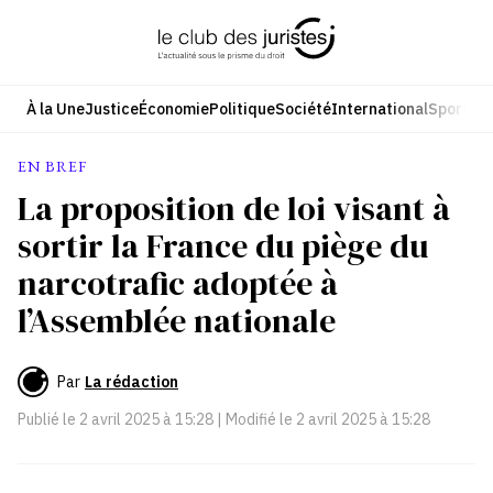
Aller
au
contenu
À la Une
Justice
Économie
Politique
Société
International
Sport
Cul
EN BREF
La proposition de loi visant à
sortir la France du piège du
narcotrafic adoptée à
l’Assemblée nationale
Par
La rédaction
Publié le
2 avril 2025 à 15:28
| Modifié le
2 avril 2025 à 15:28