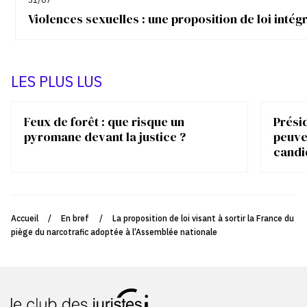
Violences sexuelles : une proposition de loi inté
LES PLUS LUS
Feux de forêt : que risque un
Présid
pyromane devant la justice ?
peuve
candi
Accueil
/
En bref
/
La proposition de loi visant à sortir la France du
piège du narcotrafic adoptée à l’Assemblée nationale