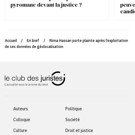
pyromane devant la justice ?
peuve
candi
Accueil
/
En bref
/
Rima Hassan porte plainte après l’exploitation
de ses données de géolocalisation
Auteurs
Politique
Colloque
Société
Culture
Droit et justice