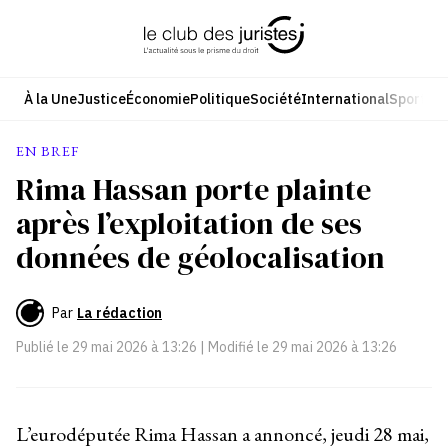
Aller
au
contenu
À la Une
Justice
Économie
Politique
Société
International
Sport
Cul
EN BREF
Rima Hassan porte plainte
après l’exploitation de ses
données de géolocalisation
Par
La rédaction
Publié le
29 mai 2026 à 13:26
| Modifié le
29 mai 2026 à 13:26
L’eurodéputée Rima Hassan a annoncé, jeudi 28 mai,