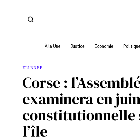
Aller
au
contenu
À la Une
Justice
Économie
Politiqu
EN BREF
Corse : l’Assembl
examinera en juin
constitutionnelle
l’île