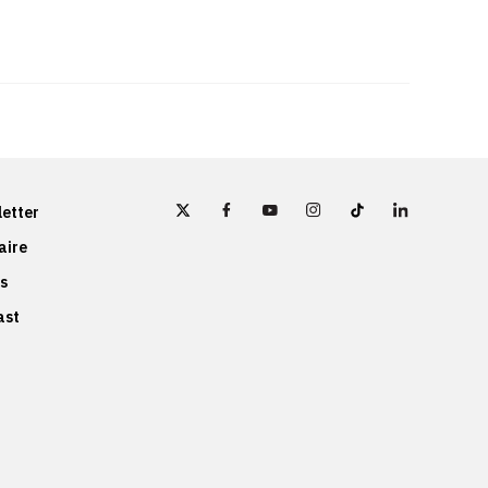
etter
aire
s
ast