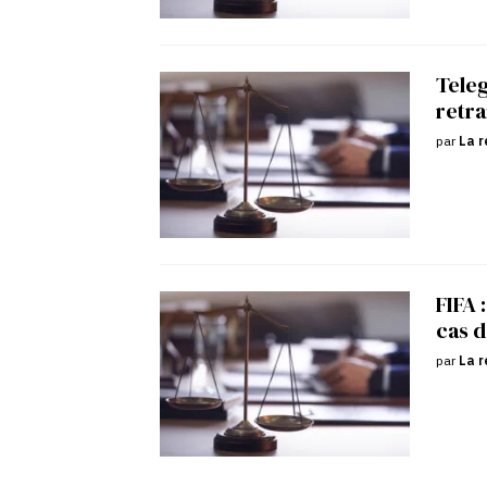
Tele
retra
par
La r
FIFA 
cas d
par
La r