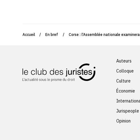
Accueil
/
En bref
/
Corse : l’Assemblée nationale examinera e
Auteurs
Colloque
Culture
Économie
Internation
Jurispeople
Opinion