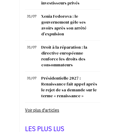
investisseurs privés
Xenia Fedorova : le
31/07
gouvernement gèle ses
avoirs après son arrêté
d’expulsion
Droit à la réparation : la
31/07
directive européenne
renforce les droits des
consommateurs
Présidentielle 2027 :
31/07
Renaissance fait appel après
le rejet de sa demande sur le
terme « renaissance »
Voir plus d'articles
LES PLUS LUS