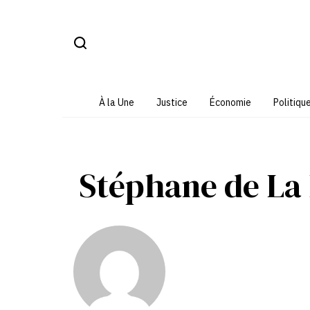
Aller
au
contenu
À la Une
Justice
Économie
Politiqu
Stéphane de La