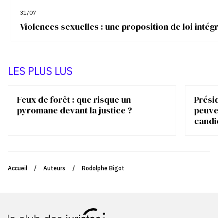
31/07
Violences sexuelles : une proposition de loi inté
LES PLUS LUS
Feux de forêt : que risque un
Présid
pyromane devant la justice ?
peuve
candi
Accueil
/
Auteurs
/
Rodolphe Bigot