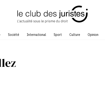
e
Société
International
Sport
Culture
Opinion
llez