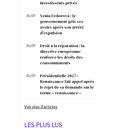
investisseurs privés
Xenia Fedorova : le
31/07
gouvernement gèle ses
avoirs après son arrêté
d’expulsion
Droit à la réparation : la
31/07
directive européenne
renforce les droits des
consommateurs
Présidentielle 2027 :
31/07
Renaissance fait appel après
le rejet de sa demande sur le
terme « renaissance »
Voir plus d'articles
LES PLUS LUS