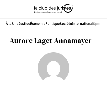
Aller
au
contenu
À la Une
Justice
Économie
Politique
Société
International
Sport
Cul
Aurore Laget-Annamayer