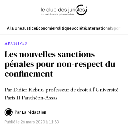
Aller
au
contenu
À la Une
Justice
Économie
Politique
Société
International
Sport
Cul
ARCHIVES
Les nouvelles sanctions
pénales pour non-respect du
confinement
Par Didier Rebut, professeur de droit à l’Université
Paris II Panthéon-Assas.
Par
La rédaction
Publié le
26 mars 2020 à 11:53