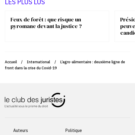
LES PLUS LUS
Feux de forêt : que risque un
Présid
pyromane devant la justice ?
peuve
candi
Accueil
/
International
/
L’agro-alimentaire : deuxième ligne de
front dans la crise du Covid-19
Auteurs
Politique