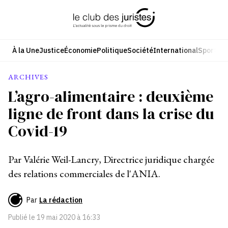
Aller
au
contenu
À la Une
Justice
Économie
Politique
Société
International
Sport
Cul
ARCHIVES
L’agro-alimentaire : deuxième
ligne de front dans la crise du
Covid-19
Par Valérie Weil-Lancry, Directrice juridique chargée
des relations commerciales de l'ANIA.
Par
La rédaction
Publié le
19 mai 2020 à 16:33