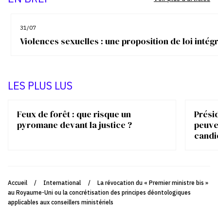
31/07
Violences sexuelles : une proposition de loi inté
LES PLUS LUS
Feux de forêt : que risque un
Présid
pyromane devant la justice ?
peuve
candi
Accueil
/
International
/
La révocation du « Premier ministre bis »
au Royaume-Uni ou la concrétisation des principes déontologiques
applicables aux conseillers ministériels