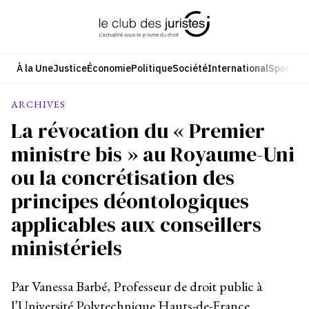
Aller
au
contenu
À la Une
Justice
Économie
Politique
Société
International
Sport
Cul
ARCHIVES
La révocation du « Premier
ministre bis » au Royaume-Uni
ou la concrétisation des
principes déontologiques
applicables aux conseillers
ministériels
Par Vanessa Barbé, Professeur de droit public à
l’Université Polytechnique Hauts-de-France