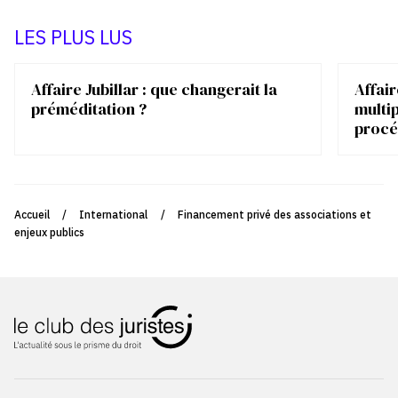
LES PLUS LUS
Affaire Jubillar : que changerait la
Affair
préméditation ?
multip
procé
Accueil
/
International
/
Financement privé des associations et
enjeux publics