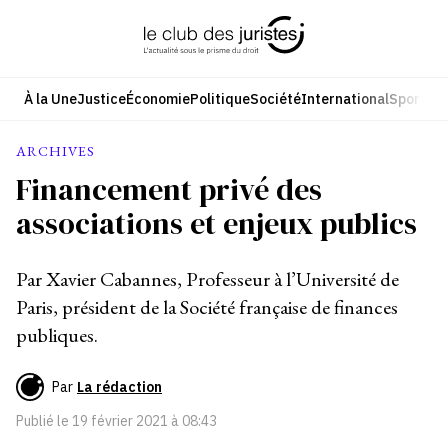
Aller
au
contenu
À la Une
Justice
Économie
Politique
Société
International
Sport
Cul
ARCHIVES
Financement privé des
associations et enjeux publics
Par Xavier Cabannes, Professeur à l’Université de
Paris, président de la Société française de finances
publiques.
Par
La rédaction
Publié le
19 février 2021 à 08:43