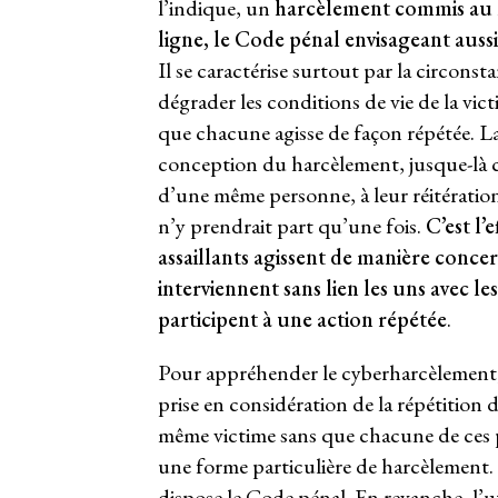
l’indique, un
harcèlement commis au 
ligne, le Code pénal envisageant auss
Il se caractérise surtout par la circons
dégrader les conditions de vie de la vic
que chacune agisse de façon répétée. L
conception du harcèlement, jusque-là 
d’une même personne, à leur réitérati
n’y prendrait part qu’une fois.
C’est l’
assaillants agissent de manière concert
interviennent sans lien les uns avec le
participent à une action répétée
.
Pour appréhender le cyberharcèlement, l
prise en considération de la répétition 
même victime sans que chacune de ces p
une forme particulière de harcèlement.
dispose le Code pénal. En revanche, l’u