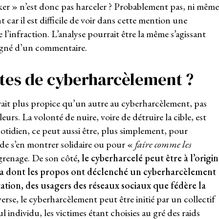
Liker » n’est donc pas harceler ? Probablement pas, ni même
ar il est difficile de voir dans cette mention une
 l’infraction. L’analyse pourrait être la même s’agissant
agné d’un commentaire.
xtes de cyberharcèlement ?
erait plus propice qu’un autre au cyberharcèlement, pas
eurs. La volonté de nuire, voire de détruire la cible, est
idien, ce peut aussi être, plus simplement, pour
 de s’en montrer solidaire ou pour «
faire comme les
ngrenage. De son côté
, le cyberharcelé peut être à l’origi
ila dont les propos ont déclenché un cyberharcèlement
tation, des usagers des réseaux sociaux que fédère la
nverse, le cyberharcèlement peut être initié par un collectif
l individu, les victimes étant choisies au gré des raids