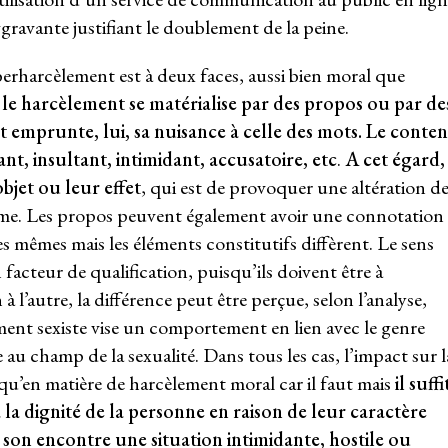
ravante justifiant le doublement de la peine.
erharcèlement est à deux faces, aussi bien moral que
ue le harcèlement se matérialise par des propos ou par de
emprunte, lui, sa nuisance à celle des mots. Le conte
nt, insultant, intimidant, accusatoire, etc
.
A cet égard,
jet ou leur effet
, qui est de provoquer une altération d
time. Les propos peuvent également avoir une connotation
les mêmes mais les éléments constitutifs diffèrent. Le sens
acteur de qualification, puisqu’ils doivent être à
à l’autre, la différence peut être perçue, selon l’analyse,
ent sexiste vise un comportement en lien avec le genre
 au champ de la sexualité. Dans tous les cas, l’impact sur l
qu’en matière de harcèlement moral car il faut mais
il suffi
à la dignité de la personne en raison de leur caractère
 son encontre une situation intimidante, hostile ou