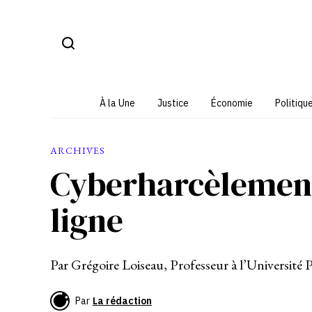
Aller
au
contenu
À la Une
Justice
Économie
Politiqu
ARCHIVES
Cyberharcèlement
ligne
Par Grégoire Loiseau, Professeur à l’Université
Par
La rédaction