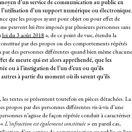
moyen d’un service de communication au public en
i l’utilisation d’un support numérique ou électronique
.
tance que les propos ayant pour objet ou pour effet de
time peuvent lui être imposés par plusieurs personnes sans
a
loi du 3 août 2018
a, de ce point de vue, étendu la
constitué par des propos ou des comportements répétés
on par des personnes différentes quand bien même chacun
effet de meute qui est alors appréhendé, que les
ée ou à l’instigation de l’un d’eux ou qu’ils
s autres à partir du moment où ils savent qu’ils
es textes se présentent toutefois en pièces détachées. La
des propos par des personnes différentes vis-à-vis d’une
ersonnes n’agisse de façon répétée conduit à caractériser
 «
L’infraction est également constituée
» en pareil cas,
tilisation d’un service de communication au public en lign