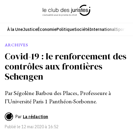
Aller
au
contenu
À la Une
Justice
Économie
Politique
Société
International
Sport
Cul
ARCHIVES
Covid-19 : le renforcement des
contrôles aux frontières
Schengen
Par Ségolène Barbou des Places, Professeure à
l’Université Paris 1 Panthéon-Sorbonne.
Par
La rédaction
Publié le
12 mai 2020 à 16:52