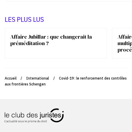
LES PLUS LUS
Affaire Jubillar : que changerait la
Affair
préméditation ?
multip
procé
Accueil
/
International
/
Covid-19 : le renforcement des contrôles
aux frontières Schengen