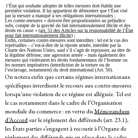
l’État qui souhaite adopter de telles mesures doit établir une
première violation. Il lui appartient de démontrer que l’État visé
par la mesure a manqué à ses obligations internationales ;
Les contre-mesures « doivent être proportionnées au préjudice
subi, compte de la gravité du fait internationalement illicite et des
droits en cause »
(art. 51 des Articles sur la responsabilité de l’État
pour fait internationalement illicite
) ;
Enfin, certaines contre-mesures sont interdites : tel est le cas des
représailles – c’est-à-dire de la riposte armée, interdite par la
Charte des Nations Unies, sauf s’il s’agit de repousser, au titre de
la légitime défense, une agression armée – mais également des
mesures qui violeraient les droits fondamentaux de l’homme ou
les normes impératives (interdiction de la torture ou de
l’esclavage, notamment) du droit international (Art. 50).
On notera enfin que certains régimes internationaux
spécifiques interdisent le recours aux contre-mesures
lorsqu’une violation de ce régime est alléguée. Tel est
le cas notamment dans le cadre de l’Organisation
mondiale du commerce : en vertu du
Mémorandum
d’Accord
sur le règlement des différends (art. 23.1),
les États parties s’engagent à recourir à l’Organe de
règlement des différends mis en place dans le cadre