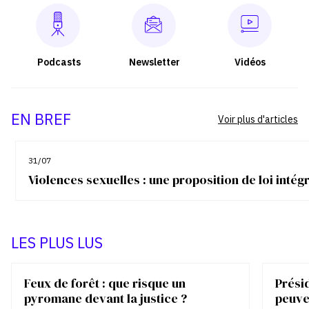
Podcasts
Newsletter
Vidéos
EN BREF
Voir plus d'articles
31/07
Violences sexuelles : une proposition de loi inté
LES PLUS LUS
Feux de forêt : que risque un
Présid
pyromane devant la justice ?
peuve