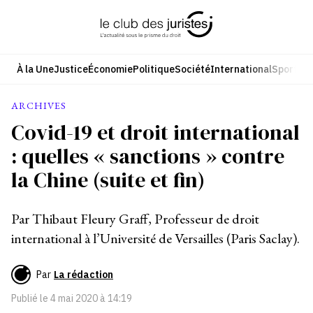
Aller
au
contenu
À la Une
Justice
Économie
Politique
Société
International
Sport
Cul
ARCHIVES
Covid-19 et droit international
: quelles « sanctions » contre
la Chine (suite et fin)
Par Thibaut Fleury Graff, Professeur de droit
international à l’Université de Versailles (Paris Saclay).
Par
La rédaction
Publié le
4 mai 2020 à 14:19