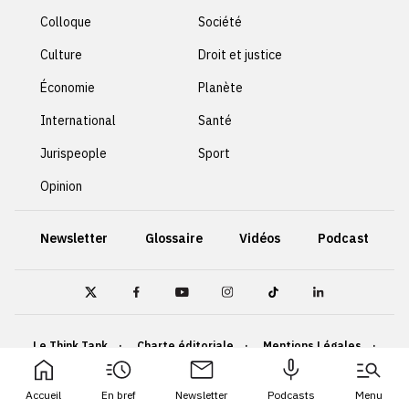
Colloque
Société
Culture
Droit et justice
Économie
Planète
International
Santé
Jurispeople
Sport
Opinion
Newsletter
Glossaire
Vidéos
Podcast
Le Think Tank
Charte éditoriale
Mentions Légales
Politique de confidentialité
Cookies
Accueil
En bref
Newsletter
Podcasts
Menu
Accessibilité : non conforme
Plan du site