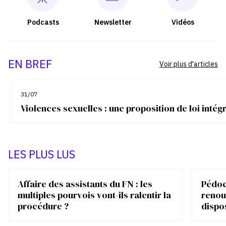
Podcasts
Newsletter
Vidéos
EN BREF
Voir plus d'articles
31/07
Violences sexuelles : une proposition de loi inté
LES PLUS LUS
Affaire des assistants du FN : les
Pédocr
multiples pourvois vont-ils ralentir la
renou
procédure ?
dispo