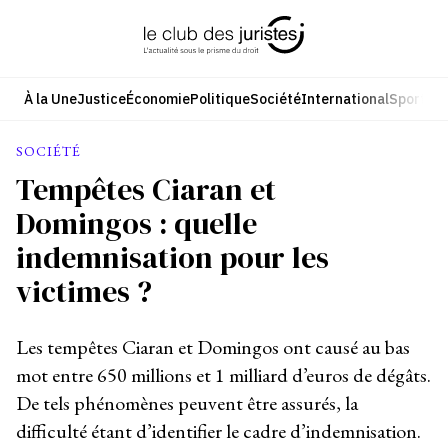
Aller
au
contenu
À la Une
Justice
Économie
Politique
Société
International
Sport
Cul
SOCIÉTÉ
Tempêtes Ciaran et
Domingos : quelle
indemnisation pour les
victimes ?
Les tempêtes Ciaran et Domingos ont causé au bas
mot entre 650 millions et 1 milliard d’euros de dégâts.
De tels phénomènes peuvent être assurés, la
difficulté étant d’identifier le cadre d’indemnisation.