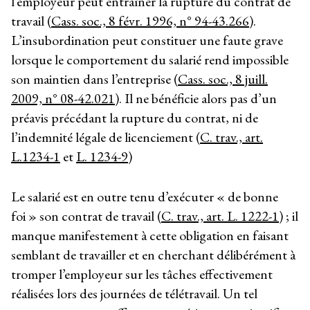
l’employeur peut entraîner la rupture du contrat de
travail (
Cass. soc., 8 févr. 1996, n° 94-43.266
).
L’insubordination peut constituer une faute grave
lorsque le comportement du salarié rend impossible
son maintien dans l’entreprise (
Cass. soc., 8 juill.
2009, n° 08-42.021
). Il ne bénéficie alors pas d’un
préavis précédant la rupture du contrat, ni de
l’indemnité légale de licenciement (
C. trav., art.
L.1234-1
et
L. 1234-9
)
Le salarié est en outre tenu d’exécuter « de bonne
foi » son contrat de travail (
C. trav., art. L. 1222-1
) ; il
manque manifestement à cette obligation en faisant
semblant de travailler et en cherchant délibérément à
tromper l’employeur sur les tâches effectivement
réalisées lors des journées de télétravail. Un tel