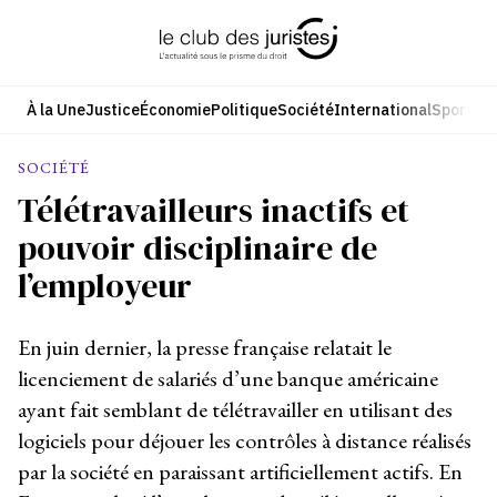
Aller
au
contenu
À la Une
Justice
Économie
Politique
Société
International
Sport
Cul
SOCIÉTÉ
Télétravailleurs inactifs et
pouvoir disciplinaire de
l’employeur
En juin dernier, la presse française relatait le
licenciement de salariés d’une banque américaine
ayant fait semblant de télétravailler en utilisant des
logiciels pour déjouer les contrôles à distance réalisés
par la société en paraissant artificiellement actifs. En