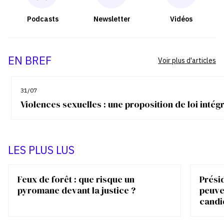
Podcasts
Newsletter
Vidéos
EN BREF
Voir plus d'articles
31/07
Violences sexuelles : une proposition de loi inté
LES PLUS LUS
Feux de forêt : que risque un
Présid
pyromane devant la justice ?
peuve
candi