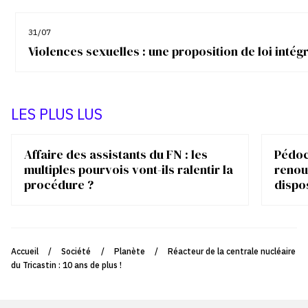
31/07
Violences sexuelles : une proposition de loi inté
LES PLUS LUS
Affaire des assistants du FN : les
Pédocr
multiples pourvois vont-ils ralentir la
renou
procédure ?
dispo
Accueil
/
Société
/
Planète
/
Réacteur de la centrale nucléaire
du Tricastin : 10 ans de plus !