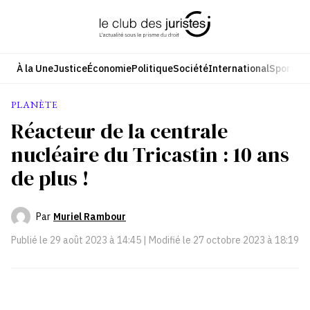
Aller
au
contenu
À la Une
Justice
Économie
Politique
Société
International
Sport
Cul
PLANÈTE
Réacteur de la centrale
nucléaire du Tricastin : 10 ans
de plus !
Par
Muriel Rambour
Publié le
29 août 2023 à 14:45
| Modifié le
27 octobre 2023 à 18:19