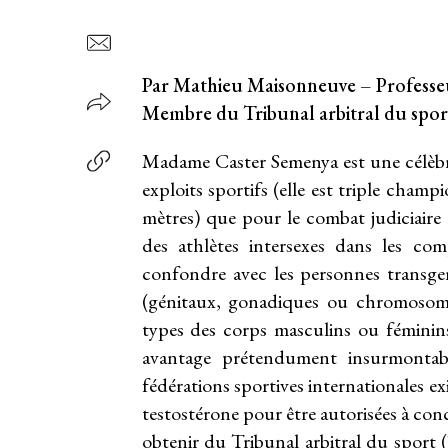
Par Mathieu Maisonneuve – Professeur 
Membre du Tribunal arbitral du spor
Madame Caster Semenya est une célèbre 
exploits sportifs (elle est triple c
mètres) que pour le combat judiciaire q
des athlètes intersexes dans les com
confondre avec les personnes transgen
(génitaux, gonadiques ou chromosomi
types des corps masculins ou féminins
avantage prétendument insurmontab
fédérations sportives internationales ex
testostérone pour être autorisées à con
obtenir du
Tribunal arbitral du sport
(