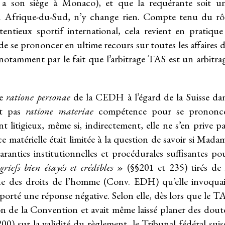
s
a son siège à Monaco), et que la requérante soit u
 en Afrique-du-Sud, n’y change rien. Compte tenu du rô
ntieux sportif international, cela revient en pratique
 se prononcer en ultime recours sur toutes les affaires 
 notamment par le fait que l’arbitrage TAS est un arbitra
ce
ratione personae
de la CEDH à l’égard de la Suisse da
ait pas
ratione materiae
compétence pour se prononc
t litigieux, même si, indirectement, elle ne s’en prive pa
matérielle était limitée à la question de savoir si Mada
aranties institutionnelles et procédurales suffisantes po
griefs bien étayés et crédibles
» (§§201 et 235) tirés de 
ne des droits de l’homme (Conv. EDH) qu’elle invoquai
porté une réponse négative. Selon elle, dès lors que le T
ion de la Convention et avait même laissé planer des dout
00) sur la validité du règlement, le Tribunal fédéral suis