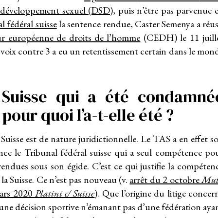
du développement sexuel (DSD)
, puis n’être pas parvenue 
l fédéral suisse
la sentence rendue, Caster Semenya a réus
r européenne de droits de l’homme
(CEDH) le 11 juill
 voix contre 3 a eu un retentissement certain dans le mon
a Suisse qui a été condamné
pour quoi l’a-t-elle été ?
a Suisse est de nature juridictionnelle. Le TAS a en effet s
nce le Tribunal fédéral suisse qui a seul compétence po
rendues sous son égide. C’est ce qui justifie la compéten
 la Suisse. Ce n’est pas nouveau (v.
arrêt du 2 octobre
Mu
mars 2020
Platini c/ Suisse
). Que l’origine du litige concer
es, une décision sportive n’émanant pas d’une fédération aya