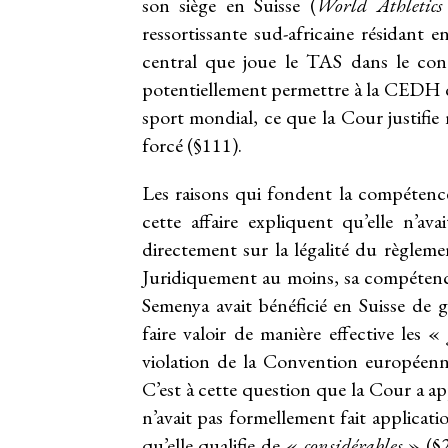
son siège en Suisse (
World Athletic
ressortissante sud-africaine résidant
central que joue le TAS dans le conte
potentiellement permettre à la CEDH de
sport mondial, ce que la Cour justifie
forcé (§111).
Les raisons qui fondent la compéten
cette affaire expliquent qu’elle n’av
directement sur la légalité du règlemen
Juridiquement au moins, sa compétence 
Semenya avait bénéficié en Suisse de g
faire valoir de manière effective les «
violation de la Convention européen
C’est à cette question que la Cour a ap
n’avait pas formellement fait applicat
qu’elle qualifie de «
considérables
» (§2