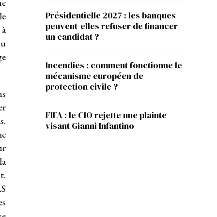
ne
Présidentielle 2027 : les banques
le
peuvent-elles refuser de financer
 à
un candidat ?
du
ge
Incendies : comment fonctionne le
mécanisme européen de
protection civile ?
ns
er
FIFA : le CIO rejette une plainte
s.
visant Gianni Infantino
me
ur
la
t.
AS
es
se