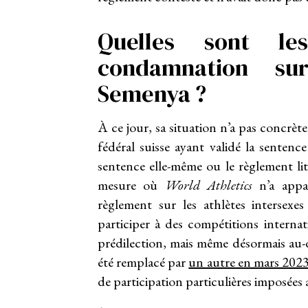
Quelles sont le
condamnation su
Semenya ?
À ce jour, sa situation n’a pas concr
fédéral suisse ayant validé la senten
sentence elle-même ou le règlement lit
mesure où
World Athletics
n’a appa
règlement sur les athlètes intersexes
participer à des compétitions interna
prédilection, mais même désormais au-de
été remplacé par
un autre en mars 202
de participation particulières imposées 