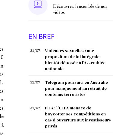
Découvrez l'ensemble de nos
vidéos
EN BREF
es
Violences sexuelles : une
31/07
00
proposition de loi intégrale
bientôt déposée à l’Assemblée
on
nationale
as
ls
Telegram poursuivi en Australie
31/07
pour manquement au retrait de
es
contenus terroristes
un
es
FIFA : l’UEFA menace de
31/07
boycotter ses compétitions en
de
cas d’ouverture aux investisseurs
 à
privés
es