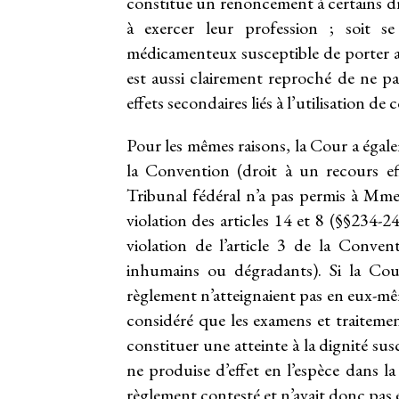
constitue un renoncement à certains dro
à exercer leur profession ; soit s
médicamenteux susceptible de porter att
est aussi clairement reproché de ne p
effets secondaires liés à l’utilisation d
Pour les mêmes raisons, la Cour a égale
la Convention (droit à un recours ef
Tribunal fédéral n’a pas permis à Mme S
violation des articles 14 et 8 (§§234-
violation de l’article 3 de la Conven
inhumains ou dégradants). Si la Cour
règlement n’atteignaient pas en eux-même
considéré que les examens et traiteme
constituer une atteinte à la dignité sus
ne produise d’effet en l’espèce dans 
règlement contesté et n’avait donc pas e