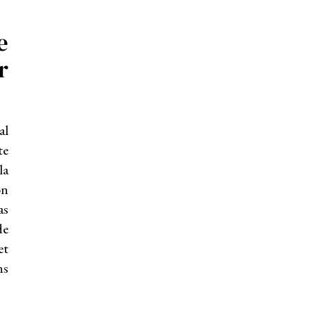
e
r
al
te
la
on
as
de
et
ns