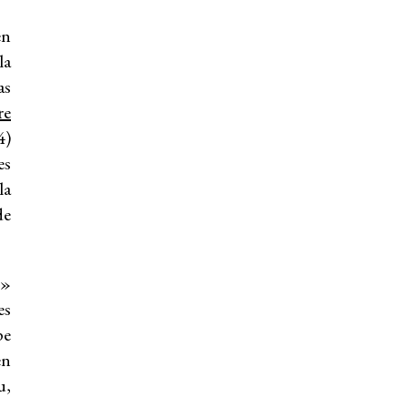
en
la
as
re
4)
es
la
de
»
es
pe
en
u,