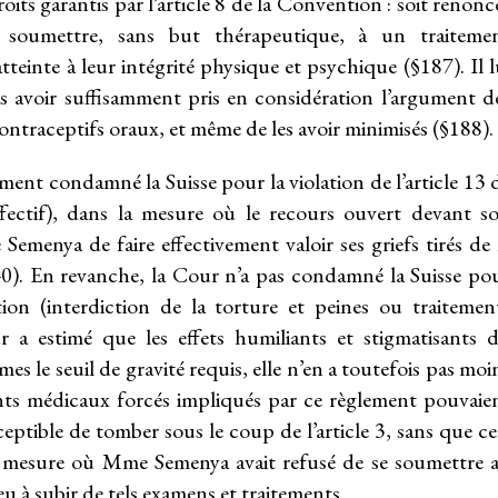
its garantis par l’article 8 de la Convention : soit renonc
e soumettre, sans but thérapeutique, à un traiteme
einte à leur intégrité physique et psychique (§187). Il l
as avoir suffisamment pris en considération l’argument d
e contraceptifs oraux, et même de les avoir minimisés (§188).
ment condamné la Suisse pour la violation de l’article 13 
fectif), dans la mesure où le recours ouvert devant s
emenya de faire effectivement valoir ses griefs tirés de 
240). En revanche, la Cour n’a pas condamné la Suisse po
tion (interdiction de la torture et peines ou traitemen
 a estimé que les effets humiliants et stigmatisants 
s le seuil de gravité requis, elle n’en a toutefois pas moi
nts médicaux forcés impliqués par ce règlement pouvaie
ceptible de tomber sous le coup de l’article 3, sans que ce
la mesure où Mme Semenya avait refusé de se soumettre 
u à subir de tels examens et traitements.