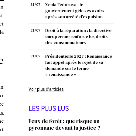
Xenia Fedorova : le
31/07
en
gouvernement gèle ses avoirs
si
après son arrêté d’expulsion
et
Droit à la réparation : la directive
de
31/07
européenne renforce les droits
des consommateurs
e
Présidentielle 2027 : Renaissance
31/07
fait appel après le rejet de sa
demande sur le terme
« renaissance »
on
Voir plus d'articles
ur
ce
LES PLUS LUS
tu
ne
Feux de forêt : que risque un
pyromane devant la justice ?
nt