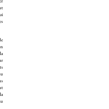
er
nt
ui
es
de
on
la
ur
ts
du
ns
nt
la
au