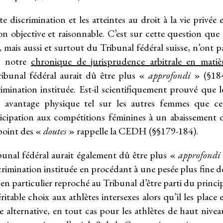
te discrimination et les atteintes au droit à la vie privée 
ion objective et raisonnable. C’est sur cette question que 
ais aussi et surtout du Tribunal fédéral suisse, n’ont p
v. notre
chronique de jurisprudence arbitrale en matiè
Tribunal fédéral aurait dû être plus «
approfondi
» (§18
imination instituée. Est-il scientifiquement prouvé que l
un avantage physique tel sur les autres femmes que ce
rticipation aux compétitions féminines à un abaissement 
 point des «
doutes
» rappelle la CEDH (§§179-184).
ibunal fédéral aurait également dû être plus «
approfondi
scrimination instituée en procédant à une pesée plus fine d
t en particulier reproché au Tribunal d’être parti du princi
itable choix aux athlètes intersexes alors qu’il les place 
alternative, en tout cas pour les athlètes de haut nivea