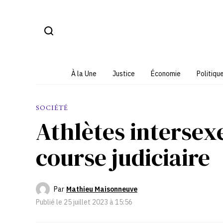
Aller
au
contenu
À la Une
Justice
Économie
Politiqu
SOCIÉTÉ
Athlètes intersexe
course judiciaire
Par
Mathieu Maisonneuve
Publié le
25 juillet 2023 à 15:56