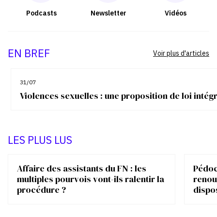
Podcasts
Newsletter
Vidéos
EN BREF
Voir plus d'articles
31/07
Violences sexuelles : une proposition de loi inté
LES PLUS LUS
Affaire des assistants du FN : les
Pédocr
multiples pourvois vont-ils ralentir la
renou
procédure ?
dispo