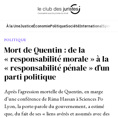
Aller
au
contenu
À la Une
Justice
Économie
Politique
Société
International
Sport
Cul
POLITIQUE
Mort de Quentin : de la
« responsabilité morale » à la
« responsabilité pénale » d’un
parti politique
Après l’agression mortelle de Quentin, en marge
d’une conférence de Rima Hassan à Sciences Po
Lyon, la porte-parole du gouvernement, a estimé
que, du fait de ses « liens avérés et assumés avec des