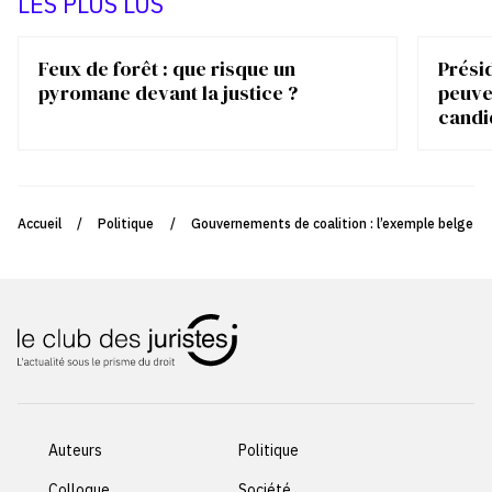
LES PLUS LUS
Feux de forêt : que risque un
Présid
pyromane devant la justice ?
peuve
candi
Accueil
/
Politique
/
Gouvernements de coalition : l’exemple belge
Auteurs
Politique
Colloque
Société