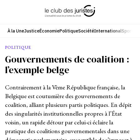
Aller
au
contenu
À la Une
Justice
Économie
Politique
Société
International
Sport
Cul
POLITIQUE
Gouvernements de coalition :
l’exemple belge
Contrairement à la Vème République française, la
Belgique est coutumière des gouvernements de
coalition, alliant plusieurs partis politiques. En dépit
des singularités institutionnelles propres à l’État
voisin, un rapide détour par celui-ci éclaire la
pratique des coalitions gouvernementales dans une
démocratie parlementaire, susceptible de s’imposer à