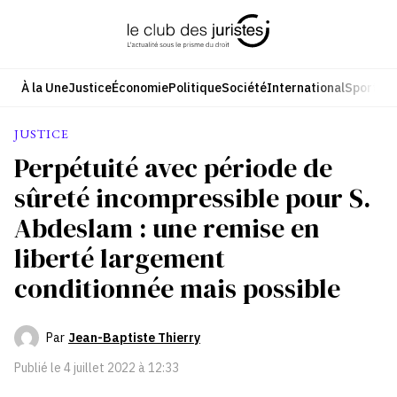
Aller
au
contenu
À la Une
Justice
Économie
Politique
Société
International
Sport
Cul
JUSTICE
Perpétuité avec période de
sûreté incompressible pour S.
Abdeslam : une remise en
liberté largement
conditionnée mais possible
Par
Jean-Baptiste Thierry
Publié le
4 juillet 2022 à 12:33