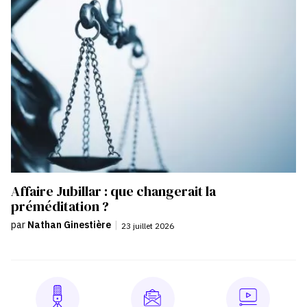
Affaire Jubillar : que changerait la
préméditation ?
par
Nathan Ginestière
|
23 juillet 2026