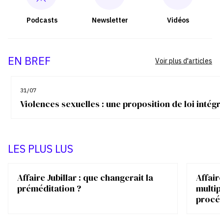
Podcasts
Newsletter
Vidéos
EN BREF
Voir plus d'articles
31/07
Violences sexuelles : une proposition de loi inté
LES PLUS LUS
Affaire Jubillar : que changerait la
Affair
préméditation ?
multip
procé