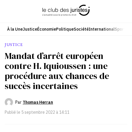
Aller
au
contenu
À la Une
Justice
Économie
Politique
Société
International
Sport
Cul
JUSTICE
Mandat d’arrêt européen
contre H. Iquioussen : une
procédure aux chances de
succès incertaines
Par
Thomas Herran
Publié le
5 septembre 2022 à 14:11