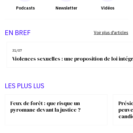
Podcasts
Newsletter
Vidéos
EN BREF
Voir plus d'articles
31/07
Violences sexuelles : une proposition de loi inté
LES PLUS LUS
Feux de forêt : que risque un
Présid
pyromane devant la justice ?
peuve
candi