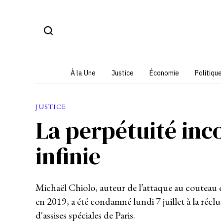
Aller
au
contenu
À la Une
Justice
Économie
Politiqu
JUSTICE
La perpétuité inc
infinie
Michaël Chiolo, auteur de l’attaque au couteau 
en 2019, a été condamné lundi 7 juillet à la récl
d'assises spéciales de Paris.