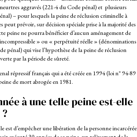
meurtres aggravés (221-4 du Code pénal) et plusieurs
énal) – pour lesquels la peine de réclusion criminelle à
s peut prévoir, sur décision spéciale prise à la majorité des
tte peine ne pourra bénéficier d’aucun aménagement de
 incompressible » ou « perpétuité réelle » (dénominations
ode pénal) qui vise l’hypothèse de la peine de réclusion
erte par la période de sûreté.
rsenal répressif français qui a été créée en 1994 (loi n° 94-89
 peine de mort abrogée en 1981.
ée à une telle peine est-elle
 ?
le est d’empêcher une libération de la personne incarcérée
 avoir exécuté 30 années de sa peine, un relèvement de la