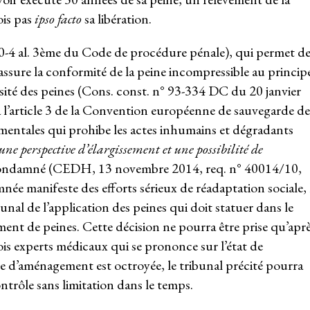
ois pas
ipso facto
sa libération.
-4 al. 3
ème
du Code de procédure pénale), qui permet d
assure la conformité de la peine incompressible au princip
sité des peines (Cons. const. n° 93-334 DC du 20 janvier
à l’article 3 de la Convention européenne de sauvegarde de
mentales qui prohibe les actes inhumains et dégradants
une perspective d’élargissement et une possibilité de
 condamné (CEDH, 13 novembre 2014, req. n° 40014/10,
née manifeste des efforts sérieux de réadaptation sociale, 
unal de l’application des peines qui doit statuer dans le
nt de peines. Cette décision ne pourra être prise qu’apr
ois experts médicaux qui se prononce sur l’état de
e d’aménagement est octroyée, le tribunal précité pourra
ntrôle sans limitation dans le temps.