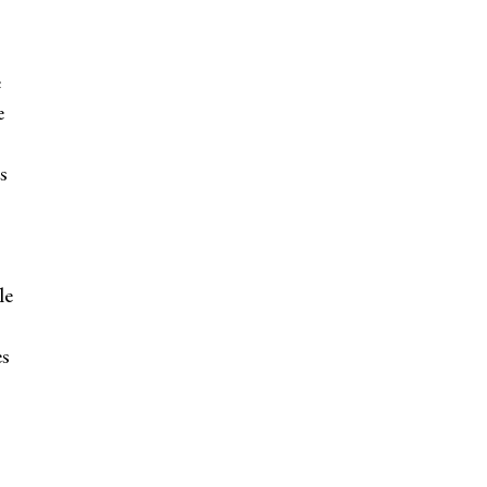
e
e
s
le
ès