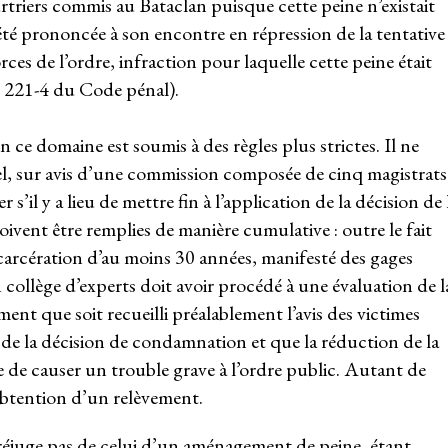
rtriers commis au Bataclan puisque cette peine n’existait
été prononcée à son encontre en répression de la tentative
ces de l’ordre, infraction pour laquelle cette peine était
. 221-4 du Code pénal).
ce domaine est soumis à des règles plus strictes. Il ne
el, sur avis d’une commission composée de cinq magistrats
s’il y a lieu de mettre fin à l’application de la décision de 
oivent être remplies de manière cumulative : outre le fait
carcération d’au moins 30 années, manifesté des gages
 collège d’experts doit avoir procédé à une évaluation de l
nt que soit recueilli préalablement l’avis des victimes
rs de la décision de condamnation et que la réduction de la
e de causer un trouble grave à l’ordre public. Autant de
d’obtention d’un relèvement.
préjuge pas de celui d’un aménagement de peine, étant