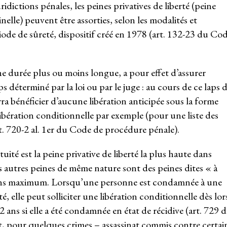
dictions pénales, les peines privatives de liberté (peine
lle) peuvent être assorties, selon les modalités et
iode de sûreté, dispositif créé en 1978 (art. 132-23 du Co
ne durée plus ou moins longue, a pour effet d’assurer
 déterminé par la loi ou par le juge : au cours de ce laps 
 bénéficier d’aucune libération anticipée sous la forme
bération conditionnelle par exemple (pour une liste des
 720-2 al. 1
er
du Code de procédure pénale).
uité est la peine privative de liberté la plus haute dans
es autres peines de même nature sont des peines dites « à
ans maximum. Lorsqu’une personne est condamnée à une
é, elle peut solliciter une libération conditionnelle dès lor
 ans si elle a été condamnée en état de récidive (art. 729 
 pour quelques crimes – assassinat commis contre certai