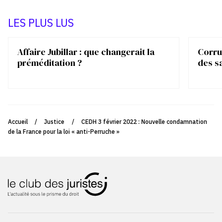
LES PLUS LUS
Affaire Jubillar : que changerait la
Corrup
préméditation ?
des s
Accueil
/
Justice
/
CEDH 3 février 2022 : Nouvelle condamnation
de la France pour la loi « anti-Perruche »