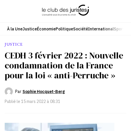
Aller
au
contenu
À la Une
Justice
Économie
Politique
Société
International
Sport
Cul
JUSTICE
CEDH 3 février 2022 : Nouvelle
condamnation de la France
pour la loi « anti-Perruche »
Par
Sophie Hocquet-Berg
Publié le
15 mars 2022 à 08:31