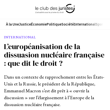
Aller
au
contenu
À la Une
Justice
Économie
Politique
Société
International
Sport
Cul
INTERNATIONAL
L’européanisation de la
dissuasion nucléaire française
: que dit le droit ?
Dans un contexte de rapprochement entre les États-
Unis et la Russie, le président de la République,
Emmanuel Macron s’est dit prêt à « ouvrir la
discussion » sur l’élargissement à l’Europe de la
dissuasion nucléaire française.