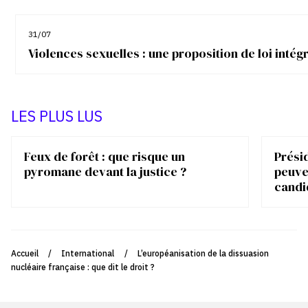
31/07
Violences sexuelles : une proposition de loi inté
LES PLUS LUS
Feux de forêt : que risque un
Présid
pyromane devant la justice ?
peuve
candi
Accueil
/
International
/
L’européanisation de la dissuasion
nucléaire française : que dit le droit ?