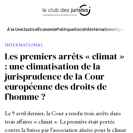
Aller
au
contenu
À la Une
Justice
Économie
Politique
Société
International
Sport
Cul
INTERNATIONAL
Les premiers arrêts « climat »
: une climatisation de la
jurisprudence de la Cour
européenne des droits de
l’homme ?
Le 9 avril dernier, la Cour a rendu trois arrêts dans
trois affaires « climat ». La première était portée
contre la Suisse par l’association aînées pour le climat