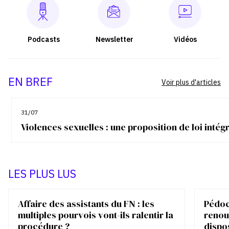
Podcasts
Newsletter
Vidéos
EN BREF
Voir plus d'articles
31/07
Violences sexuelles : une proposition de loi inté
LES PLUS LUS
Affaire des assistants du FN : les
Pédocr
multiples pourvois vont-ils ralentir la
renou
procédure ?
dispo