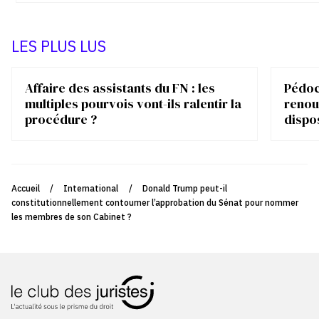
LES PLUS LUS
Affaire des assistants du FN : les
Pédocr
multiples pourvois vont-ils ralentir la
renou
procédure ?
dispo
Accueil
/
International
/
Donald Trump peut-il
constitutionnellement contourner l’approbation du Sénat pour nommer
les membres de son Cabinet ?