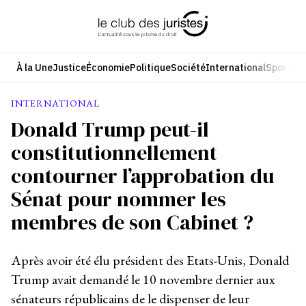
Aller
au
contenu
À la Une
Justice
Économie
Politique
Société
International
Sport
Cul
INTERNATIONAL
Donald Trump peut-il
constitutionnellement
contourner l’approbation du
Sénat pour nommer les
membres de son Cabinet ?
Après avoir été élu président des Etats-Unis, Donald
Trump avait demandé le 10 novembre dernier aux
sénateurs républicains de le dispenser de leur