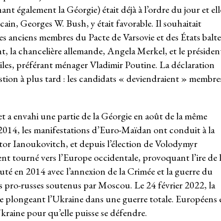
nt également la Géorgie) était déjà à l’ordre du jour et ell
ricain, Georges W. Bush, y était favorable. Il souhaitait
 anciens membres du Pacte de Varsovie et des États balte
t, la chancelière allemande, Angela Merkel, et le présiden
tiles, préférant ménager Vladimir Poutine. La déclaration
tion à plus tard : les candidats « deviendraient » membre
s et a envahi une partie de la Géorgie en août de la même
2014, les manifestations d’Euro-Maïdan ont conduit à la
tor Ianoukovitch, et depuis l’élection de Volodymyr
ent tourné vers l’Europe occidentale, provoquant l’ire de 
buté en 2014 avec l’annexion de la Crimée et la guerre du
 pro-russes soutenus par Moscou. Le 24 février 2022, la
re plongeant l’Ukraine dans une guerre totale. Européens 
kraine pour qu’elle puisse se défendre.