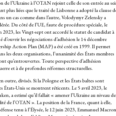
n de l’Ukraine à l’OTAN rejoint celle de son entrée au sei
t plus liées que le traité de Lisbonne a adopté la clause d
ans un cas comme dans l’autre, Volodymyr Zelensky a
lérée. Du côté de l’UE, faute de procédure spéciale, le
in 2023, les Vingt-sept ont accordé le statut de candidat à
dé d’ouvrir les négociations d’adhésion le 14 décembre
ship Action Plan (MAP) a été créé en 1999. Il permet
ans les deux organisations, l’unanimité des États membres
 sont qu’entrouvertes. Toute perspective d’adhésion
uerre et à de profondes réformes structurelles.
utre, divisés. Si la Pologne et les États baltes sont
es États-Unis se montrent réticents. Le 5 avril 2023, le
ken, a estimé qu’il fallait « amener l’Ukraine au niveau de
té de l’OTAN ». La position de la France, quant à elle,
de défense tenu à l’Élysée, le 12 juin 2023, Emmanuel Macro