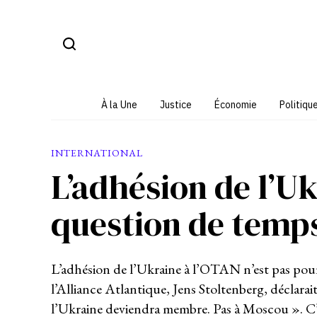
Aller
au
contenu
À la Une
Justice
Économie
Politiqu
INTERNATIONAL
L’adhésion de l’U
question de temp
L’adhésion de l’Ukraine à l’OTAN n’est pas pour 
l’Alliance Atlantique, Jens Stoltenberg, déclarait
l’Ukraine deviendra membre. Pas à Moscou ». C’e