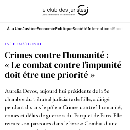
Aller
au
contenu
À la Une
Justice
Économie
Politique
Société
International
Sport
Cul
INTERNATIONAL
Crimes contre l’humanité :
« Le combat contre l’impunité
doit être une priorité »
Aurélia Devos, aujourd'hui présidente de la 5e
chambre du tribunal judiciaire de Lille, a dirigé
pendant dix ans le pôle « Crimes contre l'humanité,
crimes et délits de guerre » du Parquet de Paris. Elle
retrace son parcours dans le livre « Combat d'une