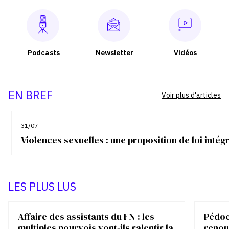
Podcasts
Newsletter
Vidéos
EN BREF
Voir plus d'articles
31/07
Violences sexuelles : une proposition de loi inté
LES PLUS LUS
Affaire des assistants du FN : les
Pédocr
multiples pourvois vont-ils ralentir la
renou