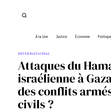
Aller
au
contenu
À la Une
Justice
Économie
Politiqu
INTERNATIONAL
Attaques du Hamas
israélienne à Gaz
des conflits armés
civils ?