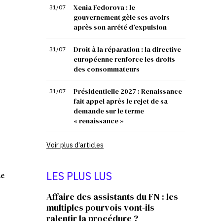
Xenia Fedorova : le
31/07
gouvernement gèle ses avoirs
après son arrêté d’expulsion
Droit à la réparation : la directive
31/07
européenne renforce les droits
des consommateurs
Présidentielle 2027 : Renaissance
31/07
s
fait appel après le rejet de sa
demande sur le terme
« renaissance »
Voir plus d'articles
Le
LES PLUS LUS
Affaire des assistants du FN : les
multiples pourvois vont-ils
ralentir la procédure ?