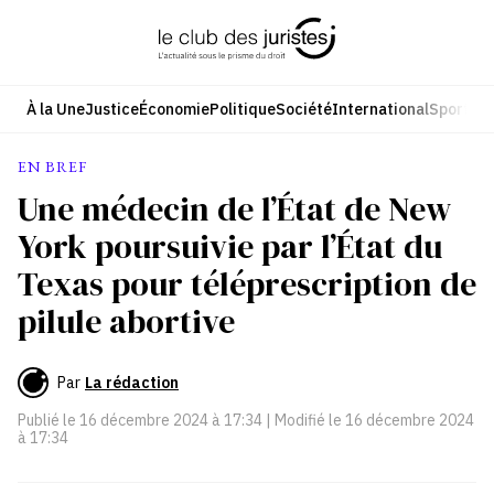
Aller
au
contenu
À la Une
Justice
Économie
Politique
Société
International
Sport
Cul
EN BREF
Une médecin de l’État de New
York poursuivie par l’État du
Texas pour téléprescription de
pilule abortive
Par
La rédaction
Publié le
16 décembre 2024 à 17:34
| Modifié le
16 décembre 2024
à 17:34