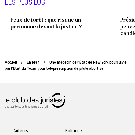
LES PLUS LUS
Feux de forêt : que risque un
Présid
pyromane devant la justice ?
peuve
candi
Accueil
/
En bref
/
Une médecin de l’État de New York poursuivie
par l’État du Texas pour téléprescription de pilule abortive
Auteurs
Politique