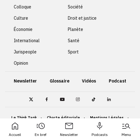
Colloque
Société
Culture
Droit et justice
Économie
Planète
International
Santé
Jurispeople
Sport
Opinion
Newsletter
Glossaire
Vidéos
Podcast
Le Think Tank
Charte éditoriale
Mentions Légales
Politique de confidentialité
Cookies
Accueil
En bref
Newsletter
Podcasts
Menu
Accessibilité : non conforme
Plan du site