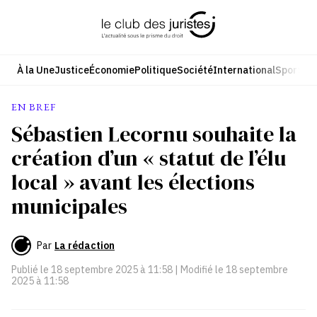
Aller
au
contenu
À la Une
Justice
Économie
Politique
Société
International
Sport
Cul
EN BREF
Sébastien Lecornu souhaite la
création d’un « statut de l’élu
local » avant les élections
municipales
Par
La rédaction
Publié le
18 septembre 2025 à 11:58
| Modifié le
18 septembre
2025 à 11:58