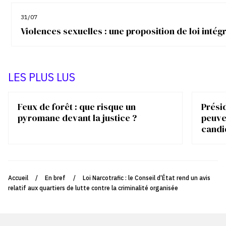
31/07
Violences sexuelles : une proposition de loi inté
LES PLUS LUS
Feux de forêt : que risque un
Présid
pyromane devant la justice ?
peuve
candi
Accueil
/
En bref
/
Loi Narcotrafic : le Conseil d’État rend un avis
relatif aux quartiers de lutte contre la criminalité organisée