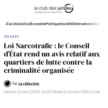
Aller
au
contenu
À la Une
Justice
Économie
Politique
Société
International
Sport
Cul
EN BREF
Loi Narcotrafic : le Conseil
d’État rend un avis relatif aux
quartiers de lutte contre la
criminalité organisée
Par
La rédaction
Publié le
24 mars 2025 à 16:45
| Modifié le
24 mars 2025 à 16:46