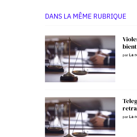
DANS LA MÊME RUBRIQUE
Viole
bient
par
La r
Tele
retra
par
La r