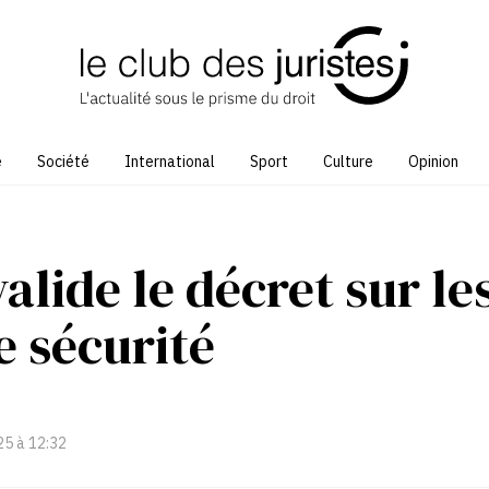
e
Société
International
Sport
Culture
Opinion
alide le décret sur le
e sécurité
25 à 12:32