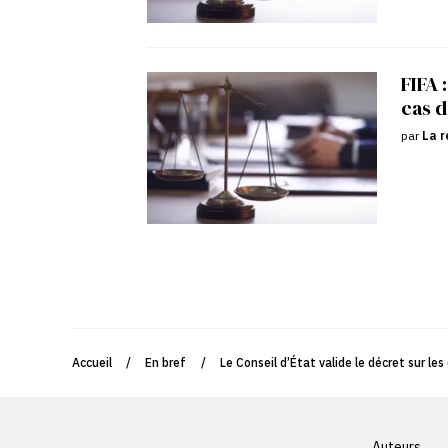
FIFA 
cas d
par
La r
Accueil
/
En bref
/
Le Conseil d’État valide le décret sur le
Auteurs