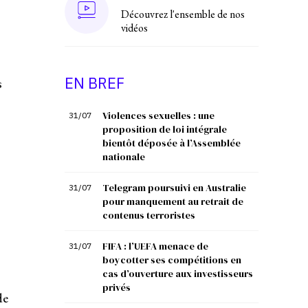
Découvrez l'ensemble de nos
vidéos
EN BREF
s
Violences sexuelles : une
31/07
proposition de loi intégrale
bientôt déposée à l’Assemblée
nationale
Telegram poursuivi en Australie
31/07
pour manquement au retrait de
contenus terroristes
FIFA : l’UEFA menace de
31/07
boycotter ses compétitions en
cas d’ouverture aux investisseurs
privés
de