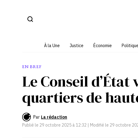
Aller
au
contenu
À la Une
Justice
Économie
Politiqu
EN BREF
Le Conseil d’État v
quartiers de haut
Par
La rédaction
Publié le
29 octobre 2025 à 12:32
| Modifié le
29 octobre 20