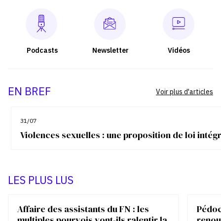
Podcasts
Newsletter
Vidéos
EN BREF
Voir plus d'articles
31/07
Violences sexuelles : une proposition de loi inté
LES PLUS LUS
Affaire des assistants du FN : les
Pédocr
multiples pourvois vont-ils ralentir la
renou