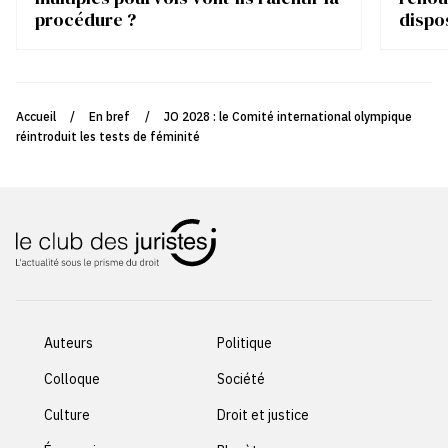
procédure ?
dispo
Accueil
/
En bref
/
JO 2028 : le Comité international olympique
réintroduit les tests de féminité
Auteurs
Politique
Colloque
Société
Culture
Droit et justice