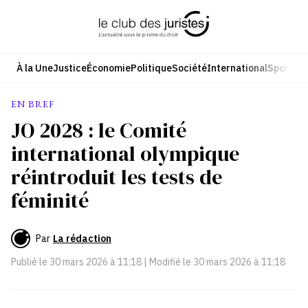
Aller
au
contenu
À la Une
Justice
Économie
Politique
Société
International
Sport
Cul
EN BREF
JO 2028 : le Comité
international olympique
réintroduit les tests de
féminité
Par
La rédaction
Publié le
30 mars 2026 à 11:18
| Modifié le
30 mars 2026 à 11:18